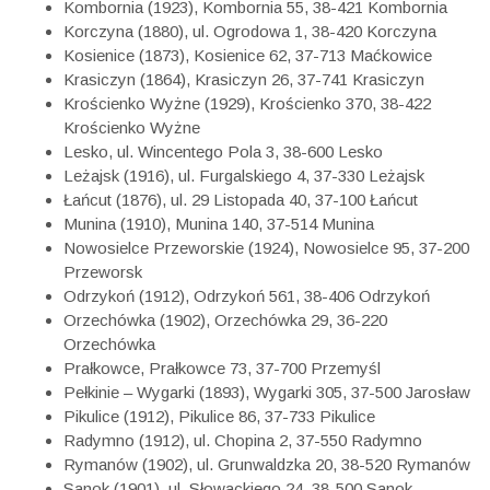
Kombornia (1923), Kombornia 55, 38-421 Kombornia
Korczyna (1880), ul. Ogrodowa 1, 38-420 Korczyna
Kosienice (1873), Kosienice 62, 37-713 Maćkowice
Krasiczyn (1864), Krasiczyn 26, 37-741 Krasiczyn
Krościenko Wyżne (1929), Krościenko 370, 38-422
Krościenko Wyżne
Lesko, ul. Wincentego Pola 3, 38-600 Lesko
Leżajsk (1916), ul. Furgalskiego 4, 37-330 Leżajsk
Łańcut (1876), ul. 29 Listopada 40, 37-100 Łańcut
Munina (1910), Munina 140, 37-514 Munina
Nowosielce Przeworskie (1924), Nowosielce 95, 37-200
Przeworsk
Odrzykoń (1912), Odrzykoń 561, 38-406 Odrzykoń
Orzechówka (1902), Orzechówka 29, 36-220
Orzechówka
Prałkowce, Prałkowce 73, 37-700 Przemyśl
Pełkinie – Wygarki (1893), Wygarki 305, 37-500 Jarosław
Pikulice (1912), Pikulice 86, 37-733 Pikulice
Radymno (1912), ul. Chopina 2, 37-550 Radymno
Rymanów (1902), ul. Grunwaldzka 20, 38-520 Rymanów
Sanok (1901), ul. Słowackiego 24, 38-500 Sanok