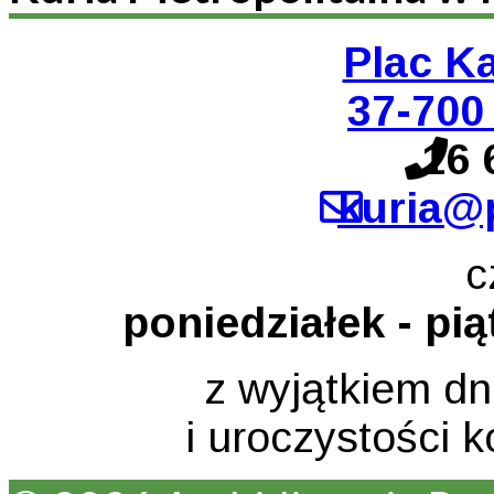
Plac K
37-70
16 
kuria@
c
poniedziałek - pi
z wyjątkiem d
i uroczystości k