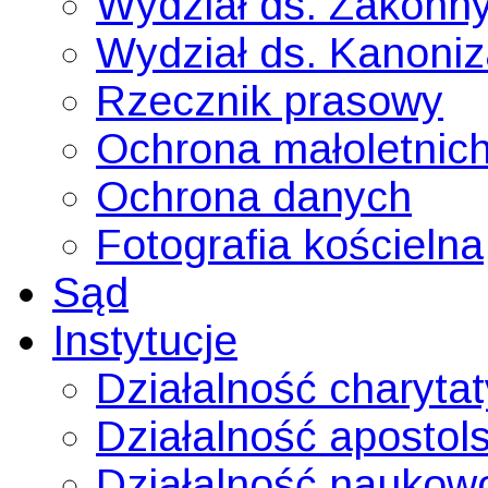
Wydział ds. Zakonn
Wydział ds. Kanoni
Rzecznik prasowy
Ochrona małoletnic
Ochrona danych
Fotografia kościelna
Sąd
Instytucje
Działalność charyta
Działalność apostol
Działalność naukow