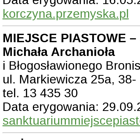
korczyna.przemyska.pl
MIEJSCE PIASTOWE – 
Michała Archanioła
i Błogosławionego Broni
ul. Markiewicza 25a, 3
tel. 13 435 30
Data erygowania: 29.09.2
sanktuariummiejscepiast