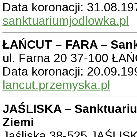
Data koronacji: 31.08.197
sanktuariumjodlowka.pl
ŁAŃCUT – FARA – Sank
ul. Farna 20 37-100 ŁA
Data koronacji: 20.09.199
lancut.przemyska.pl
JAŚLISKA – Sanktuariu
Ziemi
Jaśliska 38-525 JAŚLIS