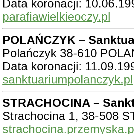
Data koronacji: 10.06.199
parafiawielkieoczy.pl
POLAŃCZYK – Sanktuari
Polańczyk 38-610 POL
Data koronacji: 11.09.199
sanktuariumpolanczyk.pl
STRACHOCINA – Sanktu
Strachocina 1, 38-508
strachocina.przemyska.p