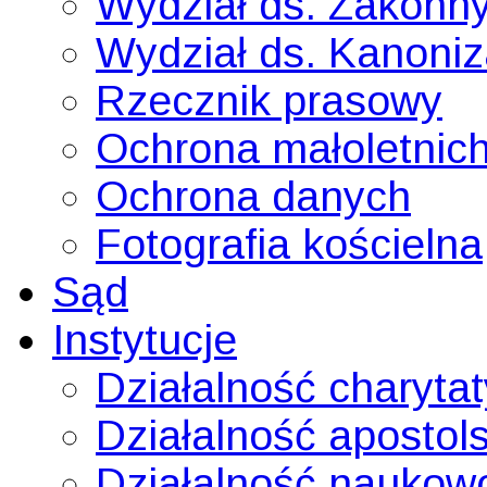
Wydział ds. Zakonn
Wydział ds. Kanoni
Rzecznik prasowy
Ochrona małoletnic
Ochrona danych
Fotografia kościelna
Sąd
Instytucje
Działalność charyta
Działalność apostol
Działalność naukow