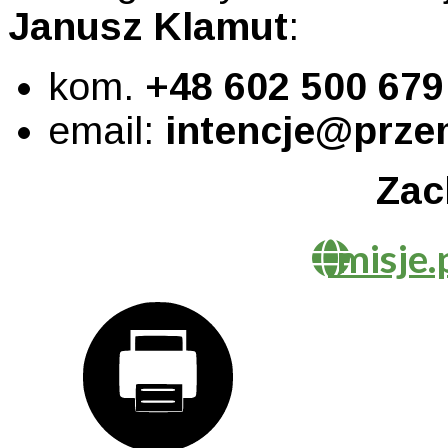
Janusz Klamut
:
kom.
+48 602 500 679
email:
intencje@prze
Zac
misje.