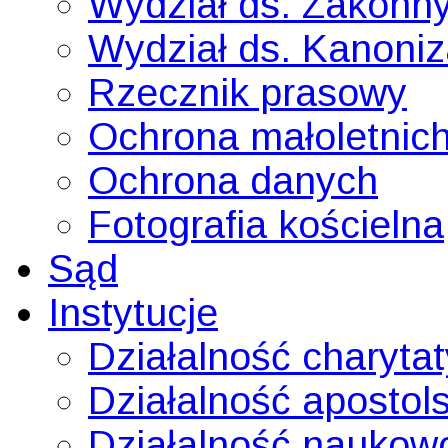
Wydział ds. Zakonn
Wydział ds. Kanoni
Rzecznik prasowy
Ochrona małoletnic
Ochrona danych
Fotografia kościelna
Sąd
Instytucje
Działalność charyta
Działalność apostol
Działalność naukow