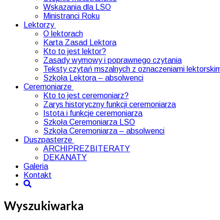
Wskazania dla LSO
Ministranci Roku
Lektorzy
O lektorach
Karta Zasad Lektora
Kto to jest lektor?
Zasady wymowy i poprawnego czytania
Teksty czytań mszalnych z oznaczeniami lektorskim
Szkoła Lektora – absolwenci
Ceremoniarze
Kto to jest ceremoniarz?
Zarys historyczny funkcji ceremoniarza
Istota i funkcje ceremoniarza
Szkoła Ceremoniarza LSO
Szkoła Ceremoniarza – absolwenci
Duszpasterze
ARCHIPREZBITERATY
DEKANATY
Galeria
Kontakt
Wyszukiwarka