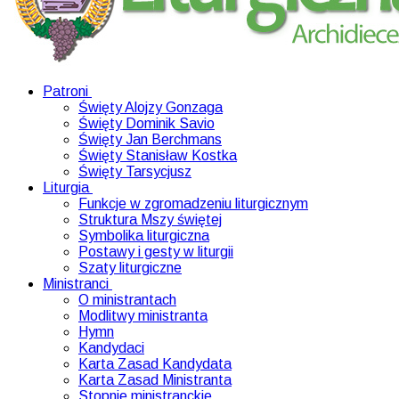
Patroni
Święty Alojzy Gonzaga
Święty Dominik Savio
Święty Jan Berchmans
Święty Stanisław Kostka
Święty Tarsycjusz
Liturgia
Funkcje w zgromadzeniu liturgicznym
Struktura Mszy świętej
Symbolika liturgiczna
Postawy i gesty w liturgii
Szaty liturgiczne
Ministranci
O ministrantach
Modlitwy ministranta
Hymn
Kandydaci
Karta Zasad Kandydata
Karta Zasad Ministranta
Stopnie ministranckie