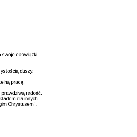
a swoje obowiązki.
zystością duszy.
etelną pracą.
e prawdziwą radość.
ykładem dla innych.
rugim Chrystusem”.