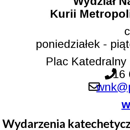
Wydział Na
Kurii Metropol
poniedziałek - pią
Plac Katedralny
16 
wnk@p
w
Wydarzenia katechetyc