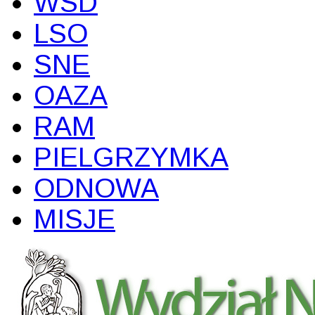
WSD
LSO
SNE
OAZA
RAM
PIELGRZYMKA
ODNOWA
MISJE