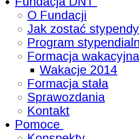
Fundacja DNT
O Fundacji
Jak zostać stypend
Program stypendial
Formacja wakacyjn
Wakacje 2014
Formacja stała
Sprawozdania
Kontakt
Pomoce
Konspekty