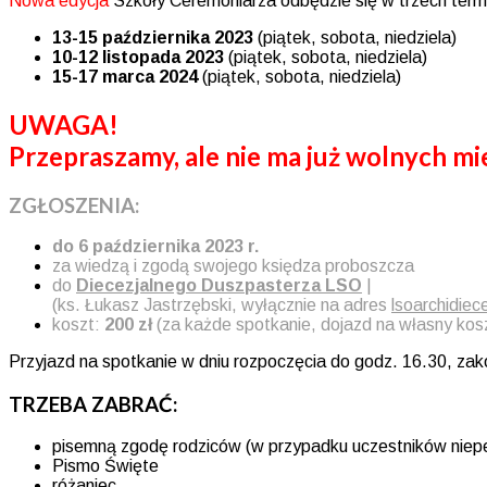
Nowa edycja
Szkoły Ceremoniarza odbędzie się w trzech term
13-15 października 2023
(piątek, sobota, niedziela)
10-12 listopada 2023
(piątek, sobota, niedziela)
15-17 marca 2024
(piątek, sobota, niedziela)
UWAGA!
Przepraszamy, ale nie ma już wolnych mie
ZGŁOSZENIA:
do 6 października 2023 r.
za wiedzą i zgodą swojego księdza proboszcza
do
Diecezjalnego Duszpasterza LSO
|
(ks. Łukasz Jastrzębski, wyłącznie na adres
lsoarchidie
koszt:
200
zł
(za każde spotkanie, dojazd na własny kos
Przyjazd na spotkanie w dniu rozpoczęcia do godz. 16.30, zak
TRZEBA ZABRAĆ:
pisemną zgodę rodziców (w przypadku uczestników niepe
Pismo Święte
różaniec