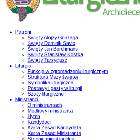
Patroni
Święty Alojzy Gonzaga
Święty Dominik Savio
Święty Jan Berchmans
Święty Stanisław Kostka
Święty Tarsycjusz
Liturgia
Funkcje w zgromadzeniu liturgicznym
Struktura Mszy świętej
Symbolika liturgiczna
Postawy i gesty w liturgii
Szaty liturgiczne
Ministranci
O ministrantach
Modlitwy ministranta
Hymn
Kandydaci
Karta Zasad Kandydata
Karta Zasad Ministranta
Stopnie ministranckie