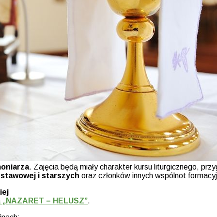
oniarza
. Zajęcia będą miały charakter kursu liturgicznego, pr
dstawowej i starszych
oraz członków innych wspólnot formacyjn
iej
a
„NAZARET – HELUSZ”
.