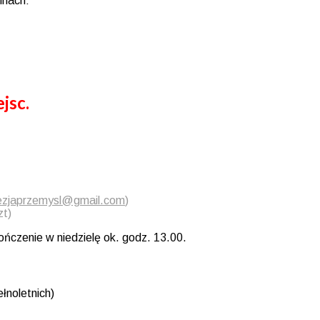
inach:
jsc.
cezjaprzemysl@gmail.com
)
zt)
ończenie w niedzielę ok. godz. 13.00.
łnoletnich)