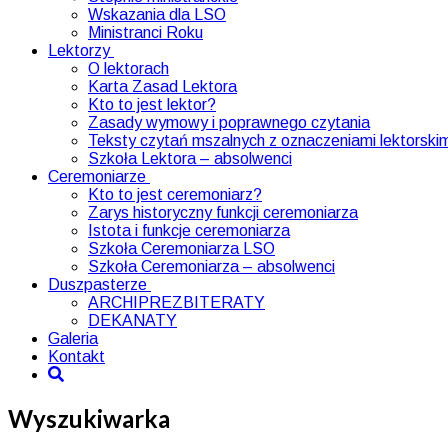
Wskazania dla LSO
Ministranci Roku
Lektorzy
O lektorach
Karta Zasad Lektora
Kto to jest lektor?
Zasady wymowy i poprawnego czytania
Teksty czytań mszalnych z oznaczeniami lektorskim
Szkoła Lektora – absolwenci
Ceremoniarze
Kto to jest ceremoniarz?
Zarys historyczny funkcji ceremoniarza
Istota i funkcje ceremoniarza
Szkoła Ceremoniarza LSO
Szkoła Ceremoniarza – absolwenci
Duszpasterze
ARCHIPREZBITERATY
DEKANATY
Galeria
Kontakt
Wyszukiwarka