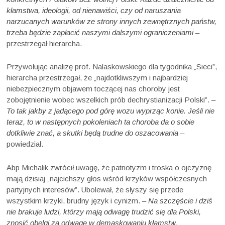
kłamstwa, ideologii, od nienawiści, czy od naruszania
narzucanych warunków ze strony innych zewnętrznych państw,
trzeba będzie zapłacić naszymi dalszymi ograniczeniami
–
przestrzegał hierarcha.
Przywołując analizę prof. Nalaskowskiego dla tygodnika „Sieci”,
hierarcha przestrzegał, że „najdotkliwszym i najbardziej
niebezpiecznym objawem toczącej nas choroby jest
zobojętnienie wobec wszelkich prób dechrystianizacji Polski”. –
To tak jakby z jadącego pod górę wozu wyprząc konie. Jeśli nie
teraz, to w następnych pokoleniach ta choroba da o sobie
dotkliwie znać, a skutki będą trudne do oszacowania
–
powiedział.
Abp Michalik zwrócił uwagę, że patriotyzm i troska o ojczyznę
mają dzisiaj „najcichszy głos wśród krzyków współczesnych
partyjnych interesów”. Ubolewał, że słyszy się przede
wszystkim krzyki, brudny język i cynizm. –
Na szczęście i dziś
nie brakuje ludzi, którzy mają odwagę trudzić się dla Polski,
znosić obelgi za odwagę w demaskowaniu kłamstw,