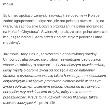
mówił.
Były metropolita przemyski zauważył, że obecnie w Polsce
żadne ugrupowanie polityczne „nie ma pełnego otwarcia się na
wiarę, na zachowanie Bożych przykazań, na pełną moralność,
na Kościół Chrystusa”. Stwierdził jednak, że takie pełne otwarcie
ma „część narodu, która przed Bogiem staje z pokorną i ufną
modlitwą”.
Jak mówił, tacy ludzie „za wzorem błogosławionej rodziny
Ulmów potrafią oprzeć się próbom zewnętrznej ideologizacji
wbrew zbrodniczym prawom”. –
O zbrodniczym prawie mówię,
kiedy myślę o obronie życia od poczęcia aż do naturalnej
śmierci; o przeciwstawianiu się także haniebnym manifestacjom
antyreligijnym usiłującym promować niemoralność w naszym
życiu społecznym; bolesnym próbom desakralizacji świętych
obrzędów czy podcinaniem krzyża, który rzekomo ma
przeszkadzać. Krzyż to nauczyciel miłości bliźniego, także
miłości nieprzyjaciół
– podkreślił.