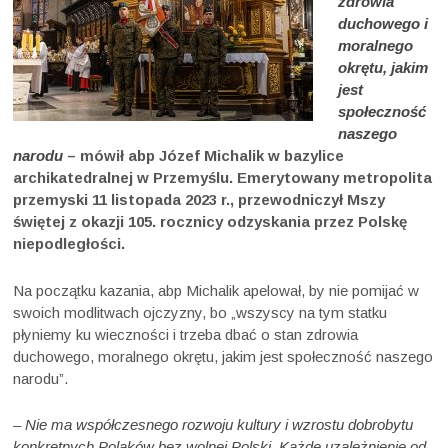
zdrowia
duchowego i
moralnego
okrętu, jakim
jest
społeczność
naszego
narodu
– mówił abp Józef Michalik w bazylice
archikatedralnej w Przemyślu. Emerytowany metropolita
przemyski 11 listopada 2023 r., przewodniczył Mszy
świętej z okazji 105. rocznicy odzyskania przez Polskę
niepodległości.
Na początku kazania, abp Michalik apelował, by nie pomijać w
swoich modlitwach ojczyzny, bo „wszyscy na tym statku
płyniemy ku wieczności i trzeba dbać o stan zdrowia
duchowego, moralnego okrętu, jakim jest społeczność naszego
narodu”.
–
Nie ma współczesnego rozwoju kultury i wzrostu dobrobytu
konkretnych Polaków bez wolnej Polski. Każde uzależnienie od