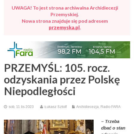
UWAGA! To jest strona archiwalna Archidiecezji
Przemyskiej.
Nowa strona znajduje się pod adresem
przemyska.pl
.
PRZEMYŚL: 105. rocz.
odzyskania przez Polskę
Niepodległości
sob, 11 lis 2023
Łukasz Sztolf
Archidiecezja
,
Radio FARA
–
Trzeba
dbać o stan