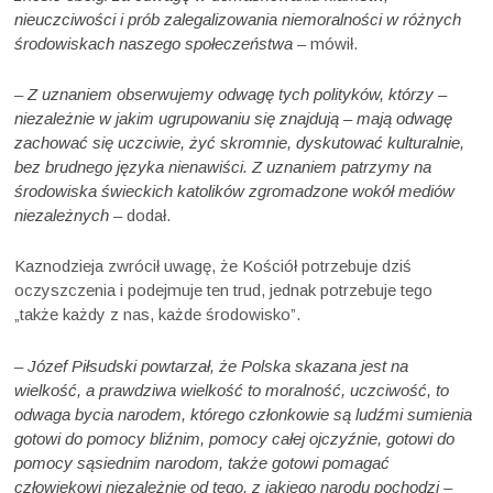
nieuczciwości i prób zalegalizowania niemoralności w różnych
środowiskach naszego społeczeństwa
– mówił.
–
Z uznaniem obserwujemy odwagę tych polityków, którzy –
niezależnie w jakim ugrupowaniu się znajdują – mają odwagę
zachować się uczciwie, żyć skromnie, dyskutować kulturalnie,
bez brudnego języka nienawiści. Z uznaniem patrzymy na
środowiska świeckich katolików zgromadzone wokół mediów
niezależnych
– dodał.
Kaznodzieja zwrócił uwagę, że Kościół potrzebuje dziś
oczyszczenia i podejmuje ten trud, jednak potrzebuje tego
„także każdy z nas, każde środowisko”.
–
Józef Piłsudski powtarzał, że Polska skazana jest na
wielkość, a prawdziwa wielkość to moralność, uczciwość, to
odwaga bycia narodem, którego członkowie są ludźmi sumienia
gotowi do pomocy bliźnim, pomocy całej ojczyźnie, gotowi do
pomocy sąsiednim narodom, także gotowi pomagać
człowiekowi niezależnie od tego, z jakiego narodu pochodzi
–